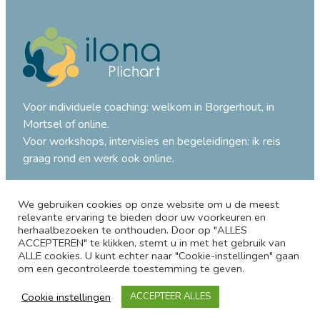
Voor individuele coaching: welkom in Borgerhout, in
Mortsel of online.
Voor workshops, intervisies en begeleidingen: ik reis
graag rond en werk ook online.
T.
+32 474 04 87 93
@
ilona@ilonaplichart.be
We gebruiken cookies op onze website om u de meest
relevante ervaring te bieden door uw voorkeuren en
herhaalbezoeken te onthouden. Door op "ALLES
Privacybeleid
ACCEPTEREN" te klikken, stemt u in met het gebruik van
Cookies
ALLE cookies. U kunt echter naar "Cookie-instellingen" gaan
om een gecontroleerde toestemming te geven.
Cookie instellingen
ACCEPTEER ALLES
© 2026 Ilona Plichart -
Privacybeleid
-
Website door Made I.T. Geel