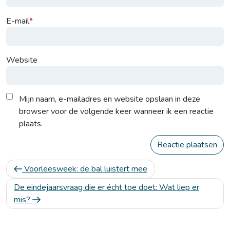
E-mail
Website
Mijn naam, e-mailadres en website opslaan in deze
browser voor de volgende keer wanneer ik een reactie
plaats.
Berichtnavigatie
Vorig
Voorleesweek: de bal luistert mee
bericht
Volgend
De eindejaarsvraag die er écht toe doet: Wat liep er
bericht
mis?