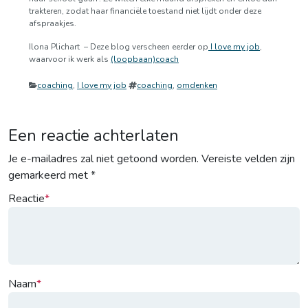
trakteren, zodat haar financiële toestand niet lijdt onder deze
afspraakjes.
Ilona Plichart – Deze blog verscheen eerder op
I love my job
,
waarvoor ik werk als
(loopbaan)coach
Categorieën
Tags
coaching
,
I love my job
coaching
,
omdenken
Een reactie achterlaten
Je e-mailadres zal niet getoond worden.
Vereiste velden zijn
gemarkeerd met
*
Reactie
Naam