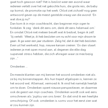
gaat toch gewoon niet? Het is beslist weer een avond waar
iedereen vertelt over het net gekochte huis, die grote reis, de baby
op komst, de promotie op het werk. Chloé ziet zichzelf nog geen
antwoord geven op de meest gestelde vraag van die avond: ‘En
wat doe jij nu?’
Dan kom ik in mijn coachkracht, dan beginnen mijn ogen te
fonkelen. Ik zeg: ‘denk dit eens om, denk dit eens helemaal om.’
En omdat Chloé niet meteen beseft wat ik bedoel, begin ik zelf:
“Jij vertelt: ‘
Weet je, ik heb besloten om nu echt voor mijn droom te
gaan. Ik ga weer een jaar studeren. Zalig hé, dat ik dat heb besloten.
Even uit het werkveld, hop, nieuwe kansen creëren.
’ En dan staart
iedereen je met open mond aan, al degenen die elke dag
superveel stress hebben, die zich afvragen waar ze mee bezig
zijn …”
Omdenken …
De meeste klanten van mij kennen het woord omdenken niet als
ze bij mij binnenstappen. Als hun traject afgelopen is, kennen ze
het woord wel. Allemaal, vermoed ik. Ik vind het namelijk heerlijk
om te doen. Omdenken opent nieuwe perspectieven, en daarmee
ook de geest van mijn coachees. Omdenken wordt ook wel eens
omschreven als ‘jiujitsu van ons brein’. En dat vind ik een heerlijke
omschrijving. Of ook: omdenken is soms voor het eerst zien wat
er zou kunnen zijn.