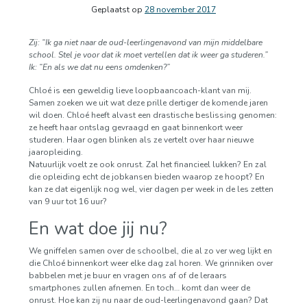
Geplaatst op
28 november 2017
Zij: “Ik ga niet naar de oud-leerlingenavond van mijn middelbare
school. Stel je voor dat ik moet vertellen dat ik weer ga studeren.”
Ik: “En als we dat nu eens omdenken?”
Chloé is een geweldig lieve loopbaancoach-klant van mij.
Samen zoeken we uit wat deze prille dertiger de komende jaren
wil doen. Chloé heeft alvast een drastische beslissing genomen:
ze heeft haar ontslag gevraagd en gaat binnenkort weer
studeren. Haar ogen blinken als ze vertelt over haar nieuwe
jaaropleiding.
Natuurlijk voelt ze ook onrust. Zal het financieel lukken? En zal
die opleiding echt de jobkansen bieden waarop ze hoopt? En
kan ze dat eigenlijk nog wel, vier dagen per week in de les zetten
van 9 uur tot 16 uur?
En wat doe jij nu?
We gniffelen samen over de schoolbel, die al zo ver weg lijkt en
die Chloé binnenkort weer elke dag zal horen. We grinniken over
babbelen met je buur en vragen ons af of de leraars
smartphones zullen afnemen. En toch… komt dan weer de
onrust. Hoe kan zij nu naar de oud-leerlingenavond gaan? Dat