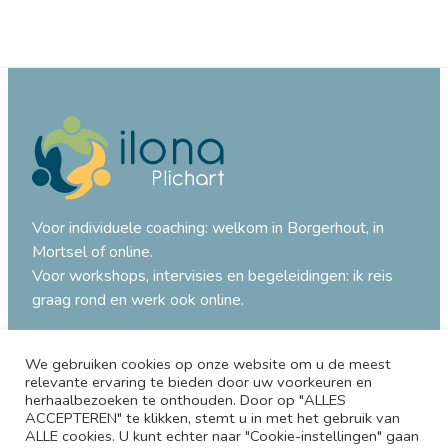
Voor individuele coaching: welkom in Borgerhout, in
Mortsel of online.
Voor workshops, intervisies en begeleidingen: ik reis
graag rond en werk ook online.
T.
+32 474 04 87 93
@
ilona@ilonaplichart.be
We gebruiken cookies op onze website om u de meest
relevante ervaring te bieden door uw voorkeuren en
herhaalbezoeken te onthouden. Door op "ALLES
Privacybeleid
ACCEPTEREN" te klikken, stemt u in met het gebruik van
Cookies
ALLE cookies. U kunt echter naar "Cookie-instellingen" gaan