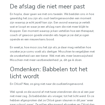
De afslag die niet meer past
En hopla, daar gaan we met ons tweeën. We beelden ons in hoe
geweldig het zou zijn als oud-leerlingenavonden een moment
zijn waarop je echt jezelf kan zijn. Een avond waarop je vertelt
wat er loopt en waar je een afslag nam die niet meer blijkt te
kloppen. Een moment waarop je kan vertellen hoe een therapeut,
coach of gewoon goede vriendin iets tegen je zei dat je ogen
opende en een nieuwe kans bood.
En weet je, hoe mooi zou het zijn als je daar mag vertellen hoe
onzeker je je soms voelt als dertiger. Misschien te vergelijken met
de onzekerheid van een tiener. Wel met iets meer levenswijsheid.
Misschien met meer vastberadenheid: ja, dit ga ik doen.
Omdenken: Babbelen tot het
licht wordt
En Chloé? Nee, ze ging niet naar de oudleerlingenavond.
Wel sprak ze die avond af met twee vriendinnen die ze al een jaar
niet meer zag. Ze babbelden als vroeger, tot het licht werd. En ze
hebben afgesproken dat ze Chloé gaan steunen in dit jaar ‘weer
naar school gaan’. Ze willen elke maand afspreken en Chloé dan