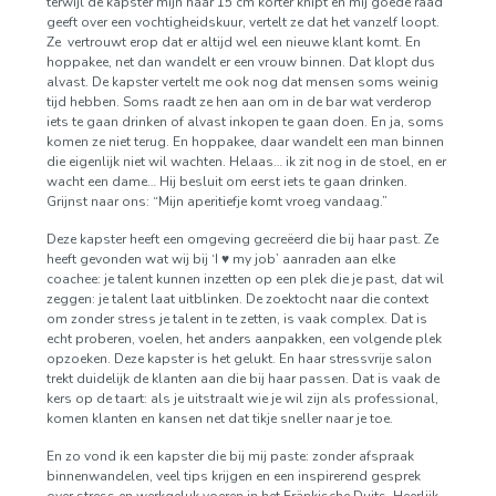
terwijl de kapster mijn haar 15 cm korter knipt en mij goede raad
geeft over een vochtigheidskuur, vertelt ze dat het vanzelf loopt.
Ze vertrouwt erop dat er altijd wel een nieuwe klant komt. En
hoppakee, net dan wandelt er een vrouw binnen. Dat klopt dus
alvast. De kapster vertelt me ook nog dat mensen soms weinig
tijd hebben. Soms raadt ze hen aan om in de bar wat verderop
iets te gaan drinken of alvast inkopen te gaan doen. En ja, soms
komen ze niet terug. En hoppakee, daar wandelt een man binnen
die eigenlijk niet wil wachten. Helaas… ik zit nog in de stoel, en er
wacht een dame… Hij besluit om eerst iets te gaan drinken.
Grijnst naar ons: “Mijn aperitiefje komt vroeg vandaag.”
Deze kapster heeft een omgeving gecreëerd die bij haar past. Ze
heeft gevonden wat wij bij ‘I ♥ my job’ aanraden aan elke
coachee: je talent kunnen inzetten op een plek die je past, dat wil
zeggen: je talent laat uitblinken. De zoektocht naar die context
om zonder stress je talent in te zetten, is vaak complex. Dat is
echt proberen, voelen, het anders aanpakken, een volgende plek
opzoeken. Deze kapster is het gelukt. En haar stressvrije salon
trekt duidelijk de klanten aan die bij haar passen. Dat is vaak de
kers op de taart: als je uitstraalt wie je wil zijn als professional,
komen klanten en kansen net dat tikje sneller naar je toe.
En zo vond ik een kapster die bij mij paste: zonder afspraak
binnenwandelen, veel tips krijgen en een inspirerend gesprek