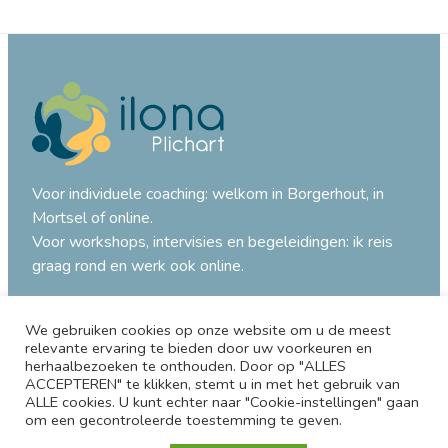
Voor individuele coaching: welkom in Borgerhout, in
Mortsel of online.
Voor workshops, intervisies en begeleidingen: ik reis
graag rond en werk ook online.
T.
+32 474 04 87 93
@
ilona@ilonaplichart.be
We gebruiken cookies op onze website om u de meest
relevante ervaring te bieden door uw voorkeuren en
herhaalbezoeken te onthouden. Door op "ALLES
Privacybeleid
ACCEPTEREN" te klikken, stemt u in met het gebruik van
Cookies
ALLE cookies. U kunt echter naar "Cookie-instellingen" gaan
om een gecontroleerde toestemming te geven.