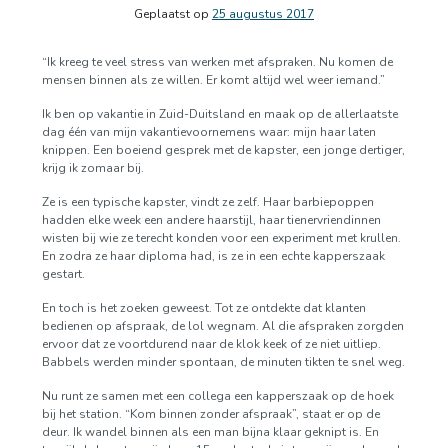
Geplaatst op
25 augustus 2017
“Ik kreeg te veel stress van werken met afspraken. Nu komen de
mensen binnen als ze willen. Er komt altijd wel weer iemand.”
Ik ben op vakantie in Zuid-Duitsland en maak op de allerlaatste
dag één van mijn vakantievoornemens waar: mijn haar laten
knippen. Een boeiend gesprek met de kapster, een jonge dertiger,
krijg ik zomaar bij.
Ze is een typische kapster, vindt ze zelf. Haar barbiepoppen
hadden elke week een andere haarstijl, haar tienervriendinnen
wisten bij wie ze terecht konden voor een experiment met krullen.
En zodra ze haar diploma had, is ze in een echte kapperszaak
gestart.
En toch is het zoeken geweest. Tot ze ontdekte dat klanten
bedienen op afspraak, de lol wegnam. Al die afspraken zorgden
ervoor dat ze voortdurend naar de klok keek of ze niet uitliep.
Babbels werden minder spontaan, de minuten tikten te snel weg.
Nu runt ze samen met een collega een kapperszaak op de hoek
bij het station. “Kom binnen zonder afspraak”, staat er op de
deur. Ik wandel binnen als een man bijna klaar geknipt is. En