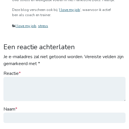
over stress en werkgeluk voeren in het Fränkische Duits. Heerlijk.
Deze blog verscheen ook bij ‘
I love my job
‘, waarvoor ik actief
ben als coach en trainer.
Categorieën
I love my job
,
stress
Een reactie achterlaten
Je e-mailadres zal niet getoond worden.
Vereiste velden zijn
gemarkeerd met
*
Reactie
Naam