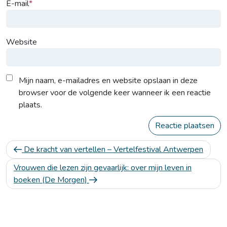
E-mail
Website
Mijn naam, e-mailadres en website opslaan in deze
browser voor de volgende keer wanneer ik een reactie
plaats.
Berichtnavigatie
Vorig
De kracht van vertellen – Vertelfestival Antwerpen
bericht
Volgend
Vrouwen die lezen zijn gevaarlijk: over mijn leven in
bericht
boeken (De Morgen)