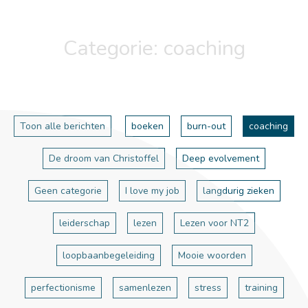
Categorie:
coaching
Toon alle berichten
boeken
burn-out
coaching
De droom van Christoffel
Deep evolvement
Geen categorie
I love my job
langdurig zieken
leiderschap
lezen
Lezen voor NT2
loopbaanbegeleiding
Mooie woorden
perfectionisme
samenlezen
stress
training