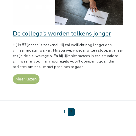
De collega’s worden telkens jonger
Hij is 57 jaar en is zoekend. Hij zal wellicht nog langer dan
vijf jaar moeten werken. Hij zou wel vroeger willen stoppen, maar
er zijn de nieuwe regels. En hij lijkt niet meteen in een situatie te
zijn, waar er voor hem nog regels voor’t oprapen liggen die
toelaten om sneller met pensioen te gaan.
Meer lezen
Page
Page
Current
1
2
Page
navigation